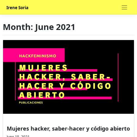
Skip
Irene Soria
to
content
Month:
June 2021
Mujeres hacker, saber-hacer y código abierto
June 15, 2021