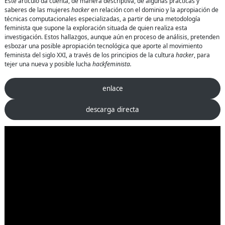
hacker,
Este artículo da cuenta, de manera descriptiva, de algunas prácticas y
saber-
saberes de las mujeres
hacker
en relación con el dominio y la apropiación de
hacer
técnicas computacionales especializadas, a partir de una metodología
y
feminista que supone la exploración situada de quien realiza esta
código
investigación. Estos hallazgos, aunque aún en proceso de análisis, pretenden
abierto
esbozar una posible apropiación tecnológica que aporte al movimiento
feminista del siglo XXI, a través de los principios de la cultura
hacker
, para
tejer una nueva y posible lucha
hackfeminista.
enlace
descarga directa