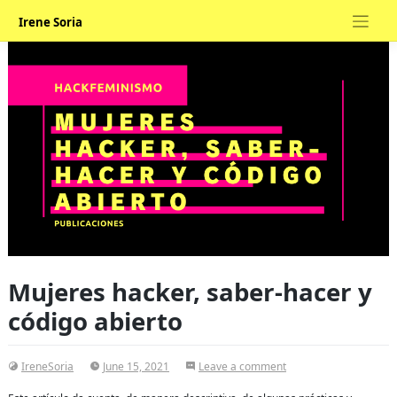
Skip
Irene Soria
to
content
Mujeres hacker, saber-hacer y
código abierto
on
IreneSoria
June 15, 2021
Leave a comment
Mujeres