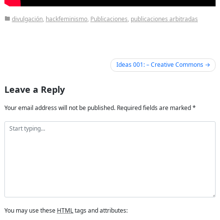
divulgación
,
hackfeminismo
,
Publicaciones
,
publicaciones arbitradas
Post
Ideas 001: – Creative Commons
navigation
Leave a Reply
Your email address will not be published.
Required fields are marked
*
You may use these
HTML
tags and attributes: