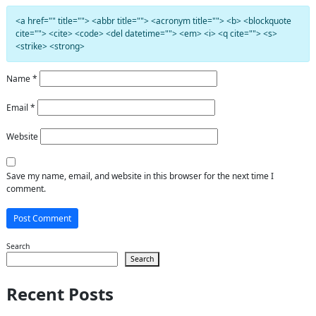
<a href="" title=""> <abbr title=""> <acronym title=""> <b> <blockquote
cite=""> <cite> <code> <del datetime=""> <em> <i> <q cite=""> <s>
<strike> <strong>
Name
*
Email
*
Website
Save my name, email, and website in this browser for the next time I
comment.
Search
Search
Recent Posts