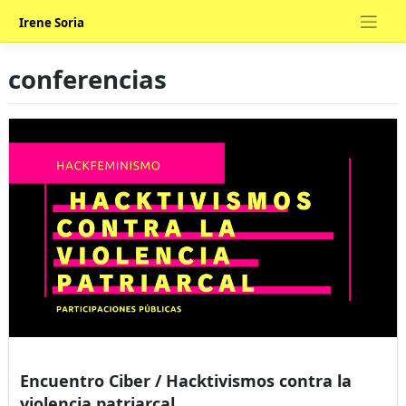
Skip
Irene Soria
to
content
conferencias
Encuentro Ciber / Hacktivismos contra la
violencia patriarcal