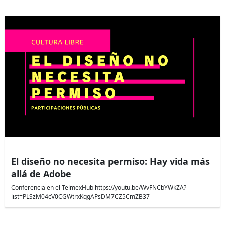
El diseño no necesita permiso: Hay vida más
allá de Adobe
Conferencia en el TelmexHub https://youtu.be/WvFNCbYWkZA?
list=PLSzM04cV0CGWtrxKqgAPsDM7CZ5CmZB37