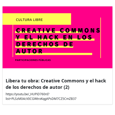
Libera tu obra: Creative Commons y el hack
de los derechos de autor (2)
https://youtu.be/_HUPiD760nI?
list=PLSzM04cV0CGWtrxKqgAPsDM7CZ5CmZB37