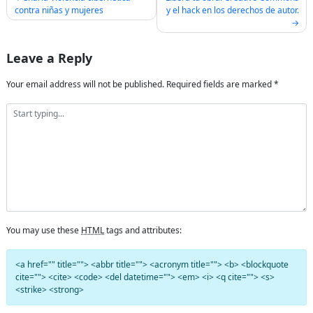
contra niñas y mujeres
y el hack en los derechos de autor.
navigation
Leave a Reply
Your email address will not be published.
Required fields are marked
*
You may use these
HTML
tags and attributes:
<a href="" title=""> <abbr title=""> <acronym title=""> <b> <blockquote
cite=""> <cite> <code> <del datetime=""> <em> <i> <q cite=""> <s>
<strike> <strong>