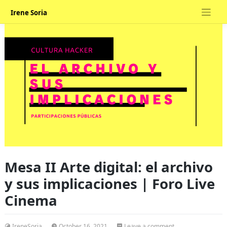
Skip
Irene Soria
to
content
Mesa II Arte digital: el archivo
y sus implicaciones | Foro Live
Cinema
on
IreneSoria
October 16, 2021
Leave a comment