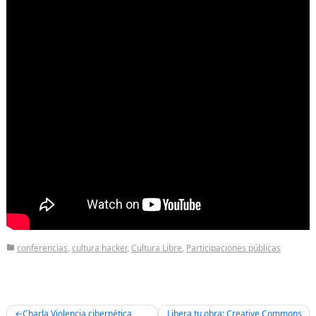
conferencias
,
cultura hacker
,
Cultura Libre
,
Participaciones públicas
Post
Charla Violencia cibernética
Libera tu obra: Creative Commons