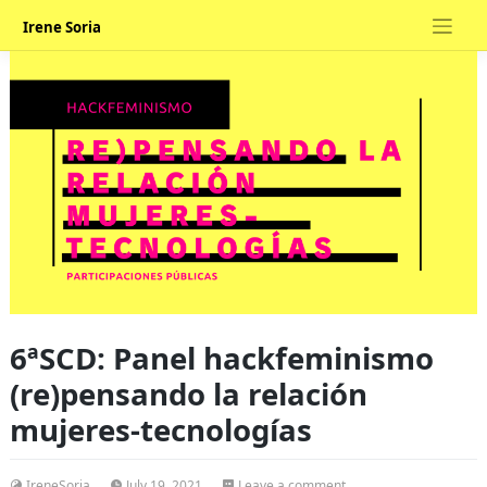
Skip
Irene Soria
to
content
6ªSCD: Panel hackfeminismo
(re)pensando la relación
mujeres-tecnologías
on
IreneSoria
July 19, 2021
Leave a comment