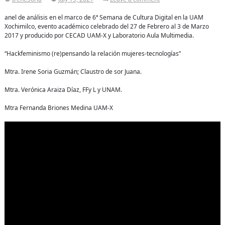
6ªSCD:
Panel
anel de análisis en el marco de 6ª Semana de Cultura Digital en la UAM
hackfeminismo
Xochimilco, evento académico celebrado del 27 de Febrero al 3 de Marzo
(re)pensando
2017 y producido por CECAD UAM-X y Laboratorio Aula Multimedia.
la
relación
“Hackfeminismo (re)pensando la relación mujeres-tecnologías”
mujeres-
tecnologías
Mtra. Irene Soria Guzmán; Claustro de sor Juana.
Mtra. Verónica Araiza Díaz, FFy L y UNAM.
Mtra Fernanda Briones Medina UAM-X