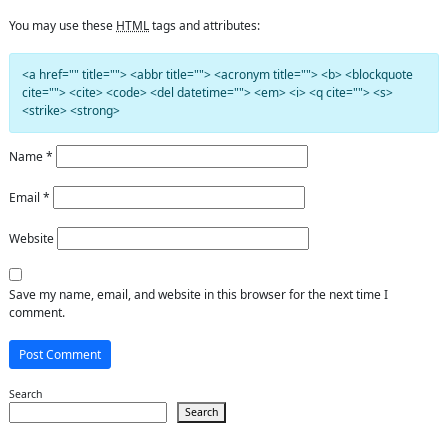
You may use these
HTML
tags and attributes:
<a href="" title=""> <abbr title=""> <acronym title=""> <b> <blockquote
cite=""> <cite> <code> <del datetime=""> <em> <i> <q cite=""> <s>
<strike> <strong>
Name
*
Email
*
Website
Save my name, email, and website in this browser for the next time I
comment.
Search
Search