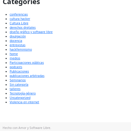
Categories
conferencias
cultura hacker
Cultura Libre
derechos digitales
diseño gráfico y software libre
divulgación
docencia
entrevistas
hackfeminismo
home
medios
Participaciones públicas
podcasts
Publicaciones
publicaciones arbitradas
Seminarios
Sin categoría
talleres
Tecnología-género
Uncategorized
Violencia en internet
Hecho con Amor y Software Libre.