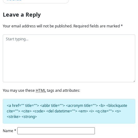
Leave a Reply
Your email address will not be published.
Required fields are marked
*
You may use these
HTML
tags and attributes:
<a href="" title=""> <abbr title=""> <acronym title=""> <b> <blockquote
cite=""> <cite> <code> <del datetime=""> <em> <i> <q cite=""> <s>
<strike> <strong>
Name
*