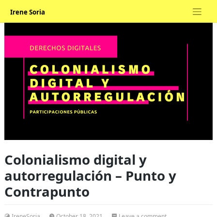
Skip
Irene Soria
to
content
Colonialismo digital y
autorregulación – Punto y
Contrapunto
on
IreneSoria
October 18, 2021
Leave a comment