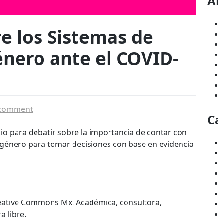
A
e los Sistemas de
nero ante el COVID-
on
 comment
C
Conversación
sobre
io para debatir sobre la importancia de contar con
los
 género para tomar decisiones con base en evidencia
Sistemas
de
Información
de
Género
eative Commons Mx. Académica, consultora,
ante
a libre.