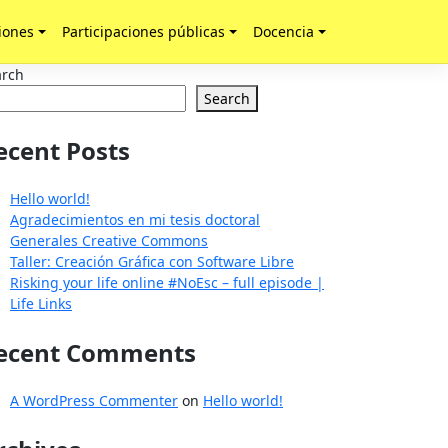
iones
Participaciones públicas
Docencia
arch
Search
ecent Posts
Hello world!
Agradecimientos en mi tesis doctoral
Generales Creative Commons
Taller: Creación Gráfica con Software Libre
Risking your life online #NoEsc – full episode |
Life Links
ecent Comments
A WordPress Commenter
on
Hello world!