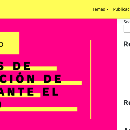
Temas
Publicac
Se
R
R