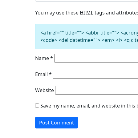
You may use these
HTML
tags and attribute
<a href="" title=""> <abbr title=""> <acro
<code> <del datetime=""> <em> <i> <q cit
Name
*
Email
*
Website
Save my name, email, and website in this