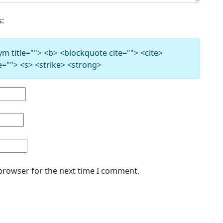
s:
nym title=""> <b> <blockquote cite=""> <cite>
e=""> <s> <strike> <strong>
 browser for the next time I comment.