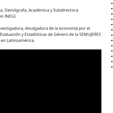
el
COVID-
ta, Demógrafa, Académica y Subdirectora
19
en INEGI.
nvestigadora, divulgadora de la economía por el
Evaluación y Estadísticas de Género de la SEMUJERES
 en Latinoamérica.